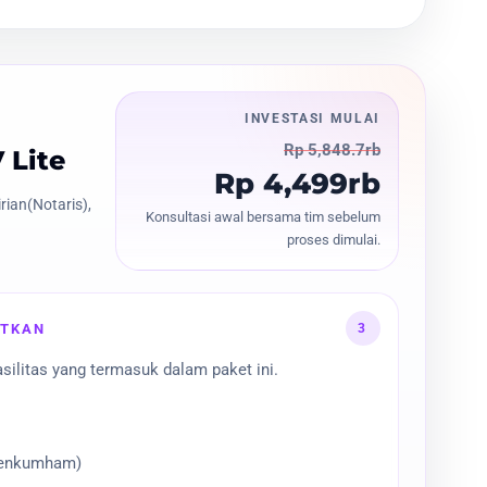
INVESTASI MULAI
Rp 5,848.7rb
 Lite
Rp 4,499rb
ian(Notaris),
Konsultasi awal bersama tim sebelum
proses dimulai.
3
ATKAN
silitas yang termasuk dalam paket ini.
menkumham)