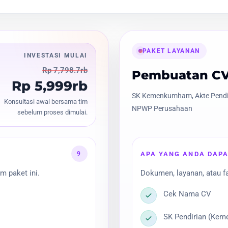
PAKET LAYANAN
INVESTASI MULAI
Rp 7,798.7rb
Pembuatan CV
Rp 5,999rb
SK Kemenkumham, Akte Pendir
Konsultasi awal bersama tim
NPWP Perusahaan
sebelum proses dimulai.
9
APA YANG ANDA DAP
m paket ini.
Dokumen, layanan, atau fa
Cek Nama CV
SK Pendirian (Ke