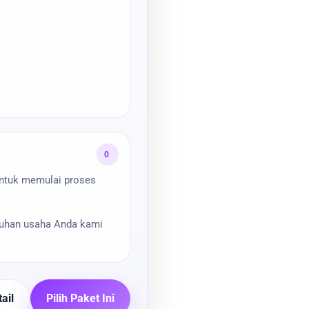
0
untuk memulai proses
tuhan usaha Anda kami
ail
Pilih Paket Ini