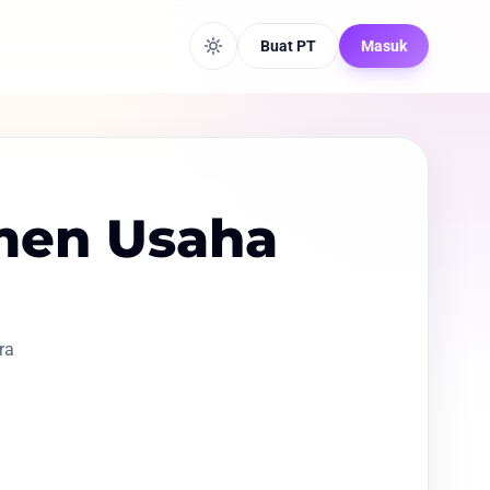
Buat PT
Masuk
men Usaha
ra